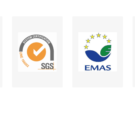
Alcance del
Sistema de
SGS UNE 166002
Gestión
(descargar)
Medioambiental
(descargar)