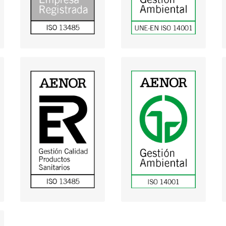
(descargar)
(descargar)
Gestión Ambiental
Sistema Gestión
del Mantenimiento.
Edificios adscritos al
de Calidad para
CSIPS de C.
Productos
Valenciana
Sanitarios
(descargar)
(descargar)