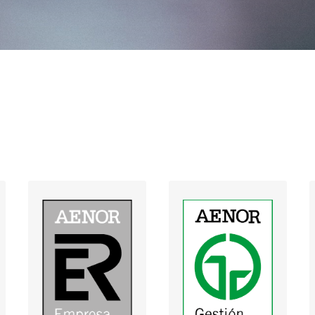
Sist.
Sist.
Gestión
Gestión de
calidad -
calidad -
Obras
Mantenimiento