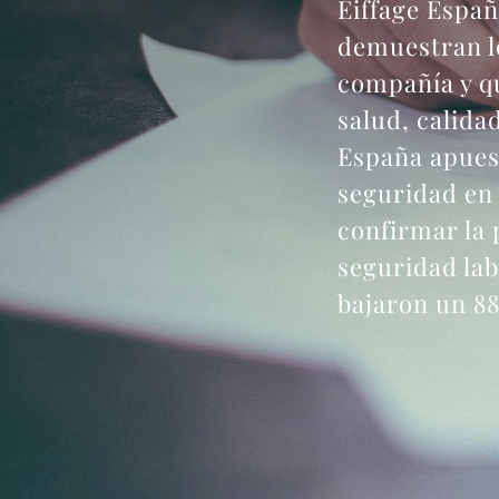
Eiffage Espa
demuestran lo
compañía y qu
salud, calida
España apues
seguridad en 
confirmar la 
seguridad lab
bajaron un 88