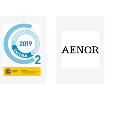
Esquema Europeo
Inscripción Huella
de Ecogestión y
de Carbono
Ecoauditoría
(descargar)
(descargar)