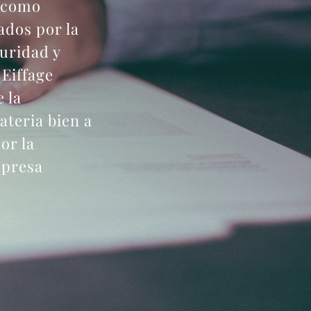
, como
ados por la
uridad y
 Eiffage
 la
ateria bien a
or la
mpresa