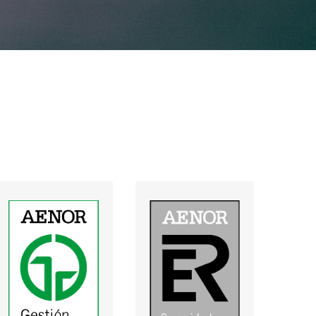
Sist.
Seguridad y Salud
Gestión
Laboral
calidad -
Obras
(descargar)