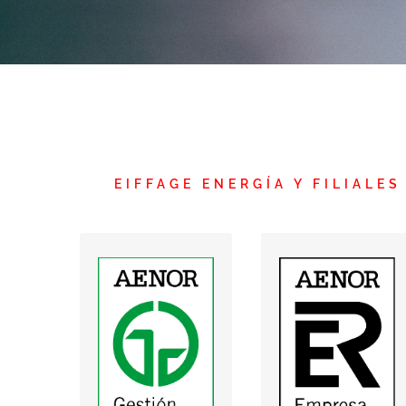
EIFFAGE ENERGÍA Y FILIALES
Sist.
Gestión
Gestión
Ambiental -
calidad -
Obras
Obras