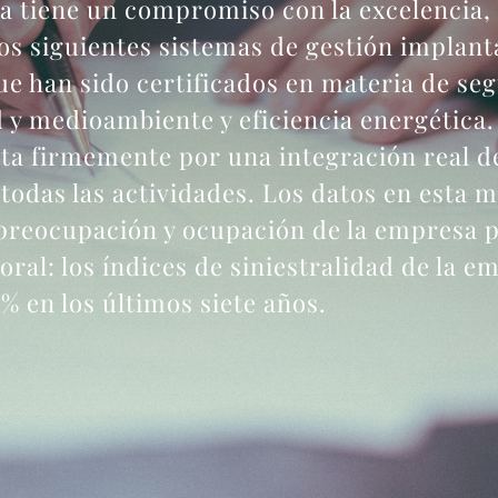
ña tiene un compromiso con la excelencia
s siguientes sistemas de gestión implant
e han sido certificados en materia de seg
d y medioambiente y eficiencia energética.
ta firmemente por una integración real de
todas las actividades. Los datos en esta m
preocupación y ocupación de la empresa p
oral: los índices de siniestralidad de la e
% en los últimos siete años.