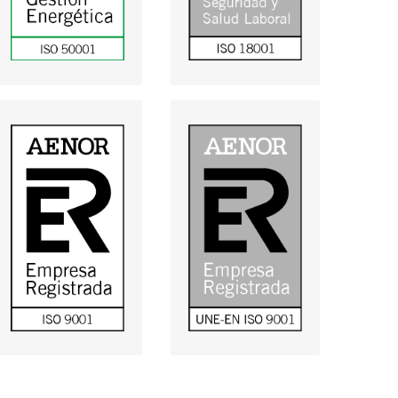
(descargar)
Gestión de Calidad
Certificado del
del Mantenimiento.
Sistema de
Edificios adscritos al
CSIPS de C.
Gestión de Calidad
Valenciana
(descargar)
(descargar)