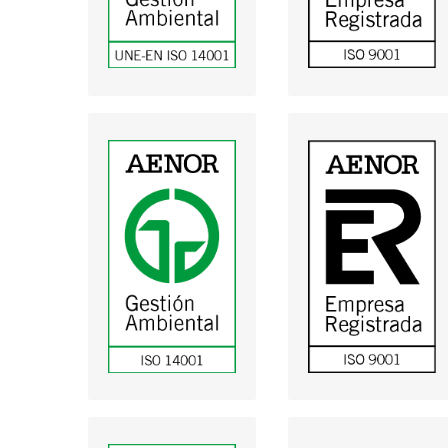
(descargar)
(descargar)
Sistema de
Sistema de
Gestión Ambiental
Gestión de Calidad
de Electromedicina
de Electromedicina
(descargar)
(descargar)