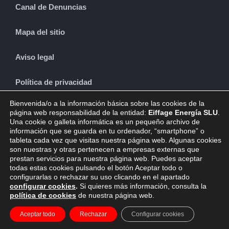
Canal de Denuncias
Mapa del sitio
Aviso legal
Política de privacidad
Bienvenida/o a la información básica sobre las cookies de la
Política de cookies
página web responsabilidad de la entidad:
Eiffage Energía SLU
.
Una cookie o galleta informática es un pequeño archivo de
información que se guarda en tu ordenador, “smartphone” o
tableta cada vez que visitas nuestra página web. Algunas cookies
son nuestras y otras pertenecen a empresas externas que
CONTACTO
prestan servicios para nuestra página web. Puedes aceptar
todas estas cookies pulsando el botón Aceptar todo o
configurarlas o rechazar su uso clicando en el apartado
configurar cookies
.
Si quieres más información, consulta la
política de cookies
de nuestra página web.
© Copyright 2019 -
2026 | Eiffage en España by
Micoco Graphics
|
Aceptar todo
Rechazar
Configurar cookies