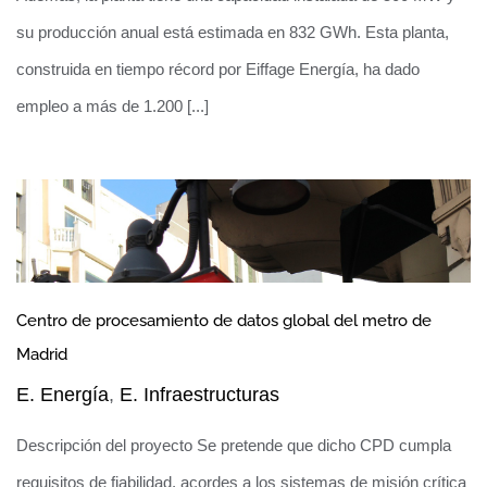
Galicia
su producción anual está estimada en 832 GWh. Esta planta,
construida en tiempo récord por Eiffage Energía, ha dado
empleo a más de 1.200 [...]
Construcción de la Planta Solar
Fotovoltaica Núñez de Balboa,
Centro de procesamiento de datos global del metro de
Extremadura
Madrid
E. Energía
,
E. Infraestructuras
Descripción del proyecto Se pretende que dicho CPD cumpla
requisitos de fiabilidad, acordes a los sistemas de misión crítica