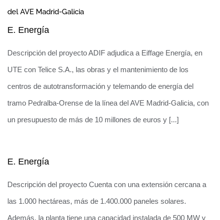
del AVE Madrid-Galicia
E. Energía
Descripción del proyecto ADIF adjudica a Eiffage Energía, en
UTE con Telice S.A., las obras y el mantenimiento de los
Infraestructura Eléctrica de la Planta Solar
centros de autotransformación y telemando de energía del
Extremeña Talasol
tramo Pedralba-Orense de la línea del AVE Madrid-Galicia, con
un presupuesto de más de 10 millones de euros y [...]
Construcción de la Planta Solar Fotovoltaica Núñez de
Balboa, Extremadura
E. Energía
Obras y mantenimiento de los centros de
Descripción del proyecto Cuenta con una extensión cercana a
autotransformación y telemando de
las 1.000 hectáreas, más de 1.400.000 paneles solares.
energías de un tramo del AVE Madrid-
Además, la planta tiene una capacidad instalada de 500 MW y