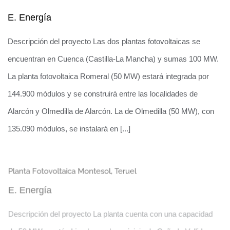
E. Energía
Descripción del proyecto Las dos plantas fotovoltaicas se
encuentran en Cuenca (Castilla-La Mancha) y sumas 100 MW.
La planta fotovoltaica Romeral (50 MW) estará integrada por
144.900 módulos y se construirá entre las localidades de
Alarcón y Olmedilla de Alarcón. La de Olmedilla (50 MW), con
135.090 módulos, se instalará en [...]
Tomas de recarga de vehículos eléctricas
Planta Fotovoltaica Montesol, Teruel
en el nuevo Palacio de Justicia de Albacete
E. Energía
Dos Plantas Solares en Castilla-La
Descripción del proyecto La planta cuenta con una capacidad
Mancha