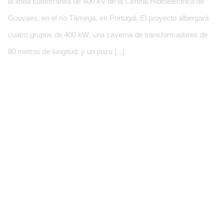
la línea subterránea de 400 kV de la Central Hidroeléctrica de
Gouvaes, en el río Tâmega, en Portugal. El proyecto albergará
cuatro grupos de 400 kW; una caverna de transformadores de
80 metros de longitud; y un pozo [...]
Obra inmobiliaria de Eiffage Energía para Telefónica
Construcción de la línea subterránea de la
E. Energía
central hidroeléctrica de Gouvaes,
Descripción del proyecto Eiffage Energía contará con un equipo
Portugal
multidisciplinar. Estará formado por ingenieros técnicos y