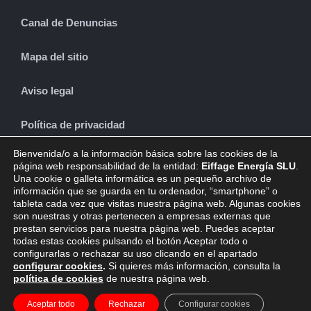
Canal de Denuncias
Mapa del sitio
Aviso legal
Política de privacidad
Bienvenida/o a la información básica sobre las cookies de la
Política de cookies
página web responsabilidad de la entidad:
Eiffage Energía SLU
.
Una cookie o galleta informática es un pequeño archivo de
información que se guarda en tu ordenador, “smartphone” o
tableta cada vez que visitas nuestra página web. Algunas cookies
son nuestras y otras pertenecen a empresas externas que
CONTACTO
prestan servicios para nuestra página web. Puedes aceptar
todas estas cookies pulsando el botón Aceptar todo o
configurarlas o rechazar su uso clicando en el apartado
configurar cookies
.
Si quieres más información, consulta la
política de cookies
de nuestra página web.
© Copyright 2019 -
Aceptar todo
2026 | Eiffage en España by
Rechazar
Configurar cookies
Micoco Graphics
|