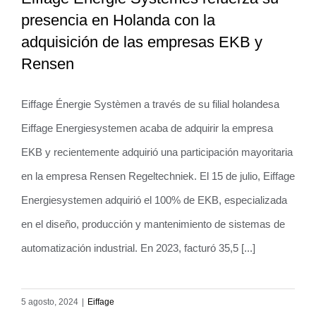
presencia en Holanda con la
Eiffage Énergie Systèmes refuerza su
adquisición de las empresas EKB y
presencia en Holanda con la
Rensen
adquisición de las empresas EKB y
Rensen
Eiffage Énergie Systèmen a través de su filial holandesa
Eiffage Energiesystemen acaba de adquirir la empresa
EKB y recientemente adquirió una participación mayoritaria
en la empresa Rensen Regeltechniek. El 15 de julio, Eiffage
Energiesystemen adquirió el 100% de EKB, especializada
en el diseño, producción y mantenimiento de sistemas de
automatización industrial. En 2023, facturó 35,5 [...]
5 agosto, 2024
|
Eiffage