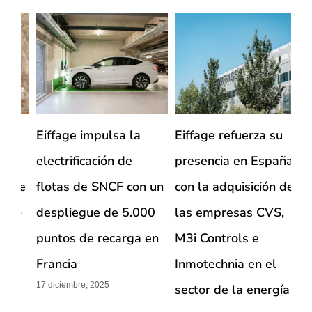
Eiffage refuerza su
Eiffage participa en la
Me
presencia en España
transformación de
co
un
con la adquisición de
IFEMA y Valdebebas
fr
0
las empresas CVS,
para el Gran Premio
pr
n
M3i Controls e
de España de F1 2026
em
30 junio, 2026
Inmotechnia en el
Ei
2 j
sector de la energía
26 agosto, 2025