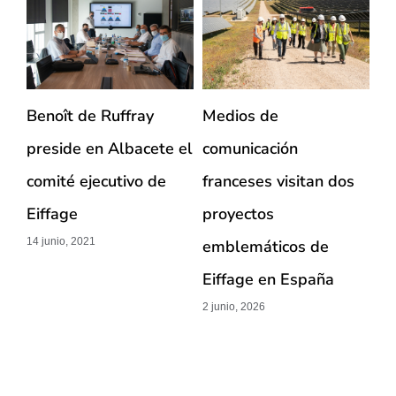
Benoît de Ruffray
Medios de
Ei
preside en Albacete el
comunicación
el
comité ejecutivo de
franceses visitan dos
fl
Eiffage
proyectos
de
14 junio, 2021
emblemáticos de
pu
Eiffage en España
Fr
2 junio, 2026
17 