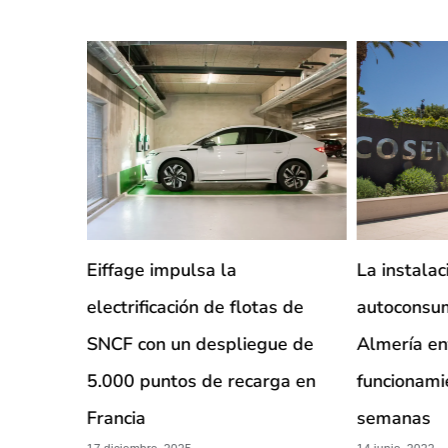
ón
Eiffage impulsa la
La instalac
 proyectos
electrificación de flotas de
autoconsum
age en
SNCF con un despliegue de
Almería en
5.000 puntos de recarga en
funcionami
Francia
semanas