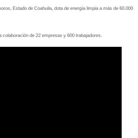
amoros, Estado de Coahuila, dota de energía limpia a más de 60.000
la colaboración de 22 empresas y 600 trabajadores.