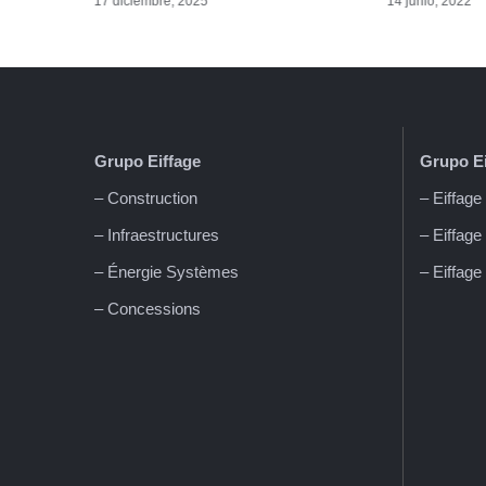
17 diciembre, 2025
14 junio, 2022
Grupo Eiffage
Grupo Ei
– Construction
– Eiffag
– Infraestructures
– Eiffage
– Énergie Systèmes
– Eiffage
– Concessions